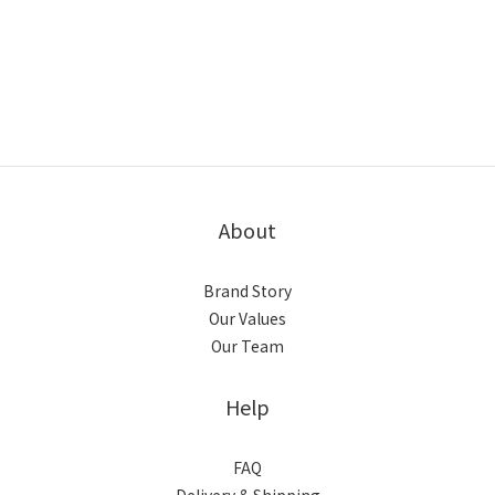
About
Brand Story
Our Values
Our Team
Help
FAQ