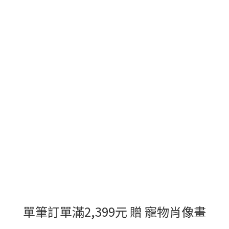
單筆訂單滿2,399元 贈 寵物肖像畫