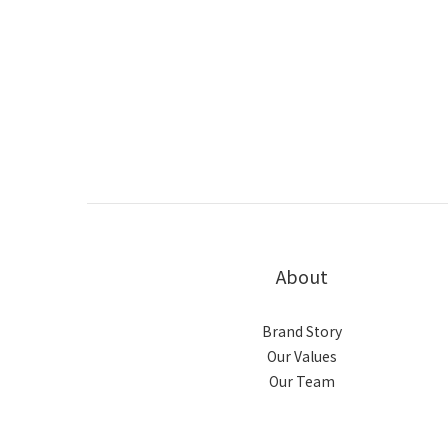
About
Brand Story
Our Values
Our Team