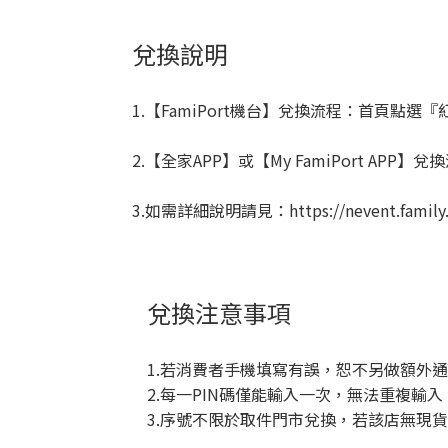
兌換說明
1.【FamiPort機台】兌換流程：首頁
2.【全家APP】或【My FamiPort 
3.如需詳細說明請見：https://nevent.family.c
兌換注意事項
1.若消費者手機填寫有誤，恕不另做額外
2.每一PIN碼僅能輸入一次，無法重複輸
3.序號不限於取件門市兌換，若該店無現