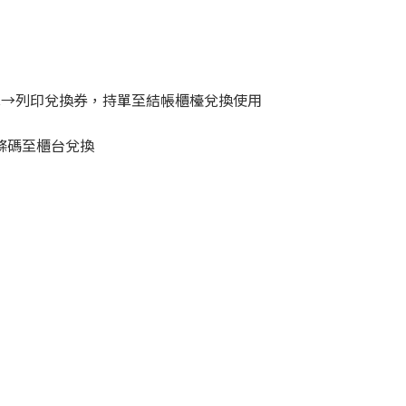
換單→列印兌換券，持單至結帳櫃檯兌換使用
示條碼至櫃台兌換