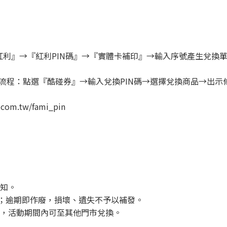
點選『紅利』→『紅利PIN碼』→『實體卡補印』→輸入序號產生兌
APP】兌換流程：點選『酷碰券』→輸入兌換PIN碼→選擇兌換商品→出
om.tw/fami_pin
通知。
入；逾期即作廢，損壞、遺失不予以補發。
貨，活動期間內可至其他門市兌換。