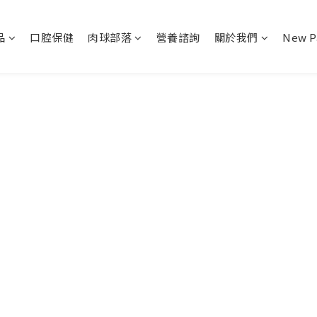
品
口腔保健
肉球部落
營養諮詢
關於我們
New P