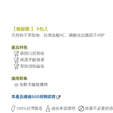
5
【健齒樂
】
包入
天然柿子萃取物
、抗壞血酸AC
、
磷酸化抗菌因子ABP
產品特色
吸附口腔異味
維護牙齦健康
幫助清除齒垢
適用對象
全齡犬貓皆適用
本產品通過SGS檢驗認證
100%台灣製造
成份來源透明
捨棄不必要的