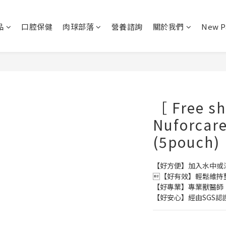
品
口腔保健
肉球部落
營養諮詢
關於我們
New P
［ Free s
Nuforcare
(5pouch)
【好方便】加入水中或混
【好有效】輕鬆維持
【好專業】專業獸醫師
【好安心】經由SGS認