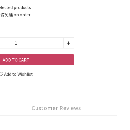
cted products
免運 on order
ADD TO CART
Add to Wishlist
Customer Reviews