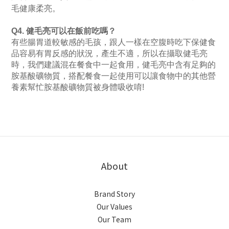
毛健康柔亮。
Q4. 健毛亮可以在飯前吃嗎？
有些腸胃道較敏感的毛孩，跟人一樣在空腹時吃下保健食
品容易有胃反感的狀況，產生不適，所以在攝取健毛亮
時，我們建議混在餐食中一起食用，健毛亮中含有足夠的
胺基酸礦物質，搭配餐食一起使用可以讓食物中的其他營
養素幫忙胺基酸礦物質被身體吸收唷!
About
Brand Story
Our Values
Our Team