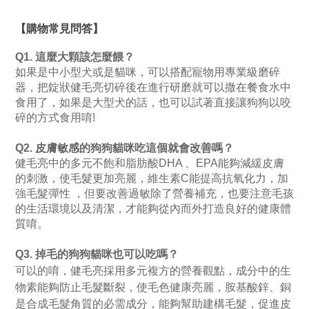
【購物常見問答】
Q1. 這麼大顆該怎麼餵？
如果是中小型犬或是貓咪，可以搭配寵物用專業級磨碎
器，把錠狀健毛亮切碎後在進行研磨就可以撒在餐食水中
食用了，如果是大型犬的話，也可以試著直接讓狗狗以咬
碎的方式食用唷!
Q2. 皮膚敏感的狗狗貓咪吃這個就會改善嗎？
健毛亮中的多元不飽和脂肪酸DHA 、EPA能夠減緩皮膚
的刺激，使毛髮更加亮麗，維生素C能提高抗氧化力，加
強毛髮彈性 ，但要改善過敏除了營養補充，也要注意毛孩
的生活環境以及清潔，才能夠從內而外打造良好的健康體
質唷。
Q3. 掉毛的狗狗貓咪也可以吃嗎？
可以的唷，健毛亮採用多元複方的營養觀點，成分中的生
物素能夠防止毛髮斷裂，使毛色健康亮麗，
胺基酸鋅、銅
是合成毛髮角質的必需成分，能夠幫助建構毛髮，促進皮