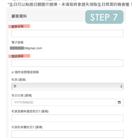
*生日可以點選日曆圖示選擇，未填寫將會錯失領取生日獎賞的機會喔！