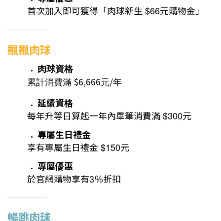
首次加入即可獲得「肉球新生
$66
元購物金」
＿＿＿＿＿＿＿＿
飄飄肉球
肉球資格
$6,666
/
累計消費滿
元
年
延續資格
每年升等日算起一年內單筆消費滿
$300
元
專屬生日禮金
享有專屬生日禮金
$150
元
專屬優惠
於官網購物享有
3
％折扣
＿＿＿＿＿＿＿＿
暢跳肉球