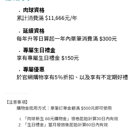
肉球資格
$11,666
/
累計消費滿
元
年
延續資格
每年升等日算起一年內單筆消費滿
$300
元
專屬生日禮金
享有專屬生日禮金
$150
元
專屬優惠
於官網購物享有
5
％折扣、以及享有不定期好禮
＿＿＿＿＿＿＿＿
【注意事項】
購物金抵用方式：單筆訂單金額滿
$500
元即可使用
「肉球新生
66
元購物金」領卷起始計算
30
日內有效
「生日禮金」當月發放後起始計算
60
日內有效