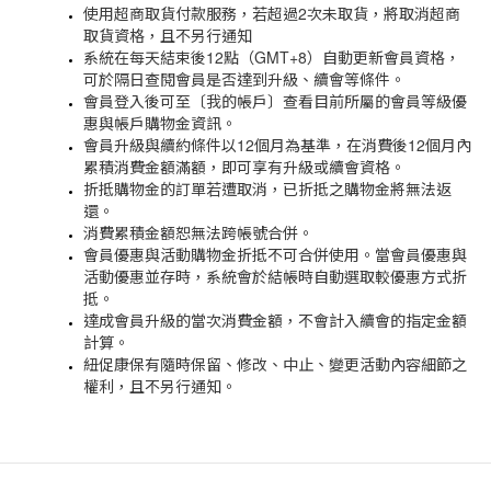
使用超商取貨付款服務，若超過
2
次未取貨，將取消超商
取貨資格，且不另行通知
系統在每天結束後
12
點（
GMT+8
）自動更新會員資格，
可於隔日查閱會員是否達到升級、續會等條件。
會員登入後可至〔我的帳戶〕查看目前所屬的會員等級優
惠與帳戶購物金資訊。
會員升級與續約條件以
12
個月為基準，在消費後
12
個月內
累積消費金額滿額，即可享有升級或續會資格。
折抵購物金的訂單若遭取消，已折抵之購物金將無法返
還。
消費累積金額恕無法跨帳號合併。
會員優惠與活動購物金折抵不可合併使用。當會員優惠與
活動優惠並存時，系統會於結帳時自動選取較優惠方式折
抵。
達成會員升級的當次消費金額，不會計入續會的指定金額
計算。
紐促康保有隨時保留、修改、中止、變更活動內容細節之
權利，且不另行通知。