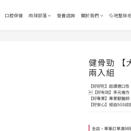
口腔保健
肉球部落
營養諮詢
關於我們
💦地墊除
健骨勁 【犬
兩入組
【好好吃】超讚適口性
【好有效】多元複方
【好專業】專業獸醫師
【好安心】經由SGS認
全店，單筆訂單滿98