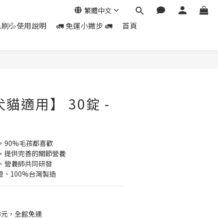
繁體中文
毛刷💦使用說明
🚛 免運小撇步 🚛
首頁
貓適用】 30錠 -
，90%毛孩都喜歡
，提供完善的關節營養
、營養師共同研發
證、100%台灣製造
8元，全館免運