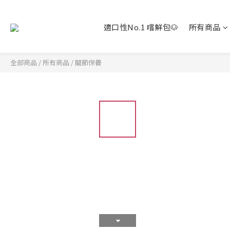
適口性No.1 嚐鮮包🐶
所有商品
全部商品
/
所有商品
/
關節保養