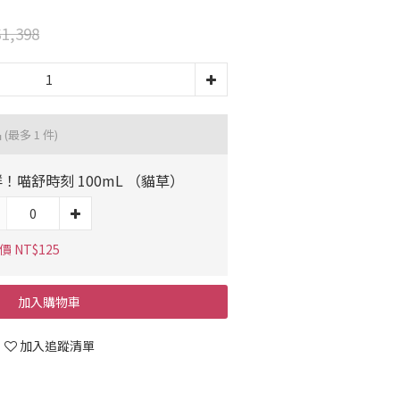
1,398
品
(最多 1 件)
！喵舒時刻 100mL （貓草）
 NT$125
加入購物車
加入追蹤清單