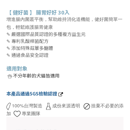
【
健好菌
】
腸胃好好 30入
增進腸內菌叢平衡，幫助維持消化道機能，健好菌
簡單一
包，輕鬆維護腸胃健康
✎
嚴選國際品質認證的
多種複方益生元
✎ 專利乳酸桿菌配方
✎ 添加特殊菇蕈多醣體
✎ 通過食品安全認證
適用對象
不分年齡的犬貓皆適用
本產品通過SGS檢驗認證
100%台灣製造
成份來源透明
捨棄不必要的添
加
專業團隊