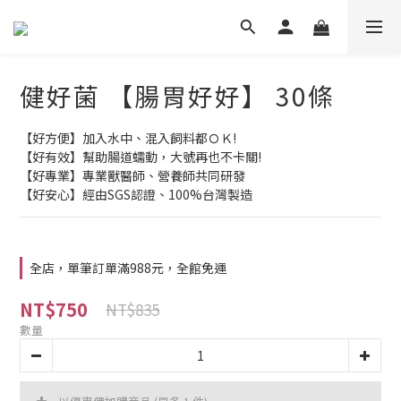
健好菌 【腸胃好好】 30條
【好方便】加入水中、混入飼料都ＯＫ!
【好有效】幫助腸道蠕動，大號再也不卡關!
【好專業】專業獸醫師、營養師共同研發
【好安心】經由SGS認證、100%台灣製造
全店，單筆訂單滿988元，全館免運
NT$750
NT$835
數量