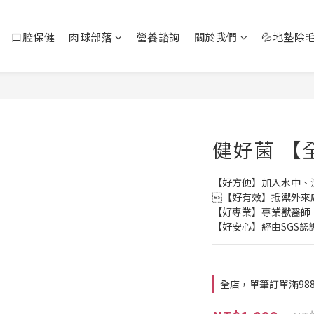
口腔保健
肉球部落
營養諮詢
關於我們
💦地墊除
健好菌 【
【好方便】加入水中、
【好有效】抵禦外來
【好專業】專業獸醫師
【好安心】經由SGS認
全店，單筆訂單滿98