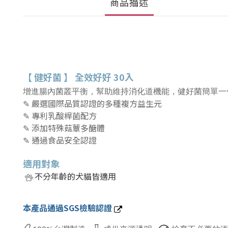
商品描述
【
健好菌
】
全效好好 30入
增進腸內菌叢平衡，幫助維持消化道機能，健好菌
簡單一
✎
嚴選國際品質認證的
多種複方益生元
✎ 專利乳酸桿菌配方
✎ 添加特殊菇蕈多醣體
✎ 通過食品安全認證
適用對象
不分年齡的犬貓皆適用
本產品通過SGS檢驗認證