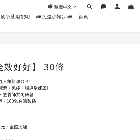
繁體中文
毛刷💦使用說明
🚛 免運小撇步 🚛
首頁
全效好好】 30條
混入飼料都ＯＫ!
威脅，免疫、腸道全都罩!
、營養師共同研發
證、100%台灣製造
8元，全館免運