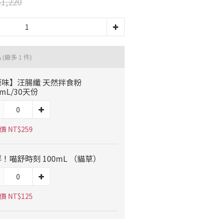
1,220
品
(最多 1 件)
原味】汪腸纖 天然拌食粉
0mL/30天份
 NT$259
！喵舒時刻 100mL （貓草）
 NT$125