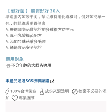
【
健好菌
】
腸胃好好 30入
增進腸內菌叢平衡，幫助維持消化道機能，健好菌
簡單一
包，輕鬆維護腸胃健康
✎
嚴選國際品質認證的
多種複方益生元
✎ 專利乳酸桿菌配方
✎ 添加特殊菇蕈多醣體
✎ 通過食品安全認證
適用對象
不分年齡的犬貓皆適用
本產品通過SGS檢驗認證
100%台灣製造
成份來源透明
捨棄不必要的添
加
專業團隊