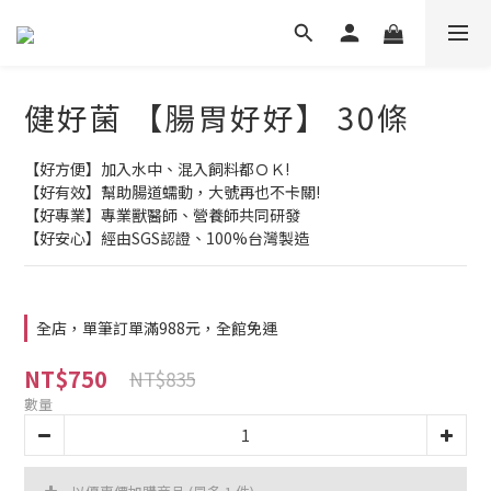
健好菌 【腸胃好好】 30條
【好方便】加入水中、混入飼料都ＯＫ!
【好有效】幫助腸道蠕動，大號再也不卡關!
【好專業】專業獸醫師、營養師共同研發
【好安心】經由SGS認證、100%台灣製造
全店，單筆訂單滿988元，全館免運
NT$750
NT$835
數量