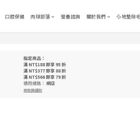
口腔保健
肉球部落
營養諮詢
關於我們
💦地墊除
指定商品：
滿 NT$188 即享 95 折
滿 NT$377 即享 88 折
滿 NT$566 即享 79 折
適用通路：
網店
條款與細則