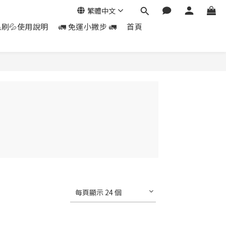
繁體中文
毛刷💦使用說明
🚛 免運小撇步 🚛
首頁
每頁顯示 24 個