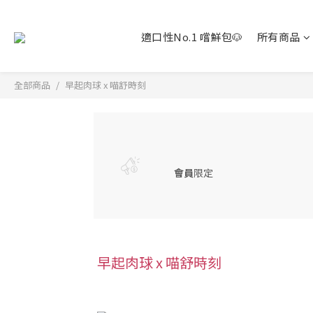
適口性No.1 嚐鮮包🐶
所有商品
全部商品
早起肉球 x 喵舒時刻
會員
限定
早起肉球 x 喵舒時刻