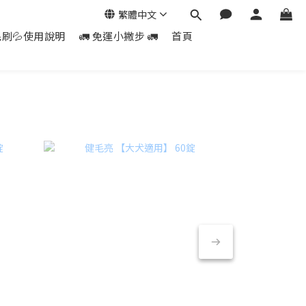
繁體中文
毛刷💦使用說明
🚛 免運小撇步 🚛
首頁