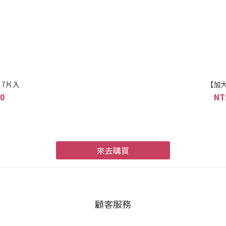
 7片入
【加大
80
NT
來去購買
顧客服務