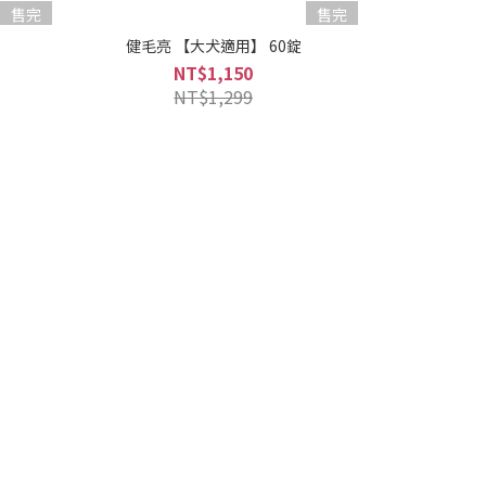
售完
售完
健毛亮 【大犬適用】 60錠
健好菌 
NT$1,150
NT$1,299